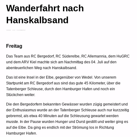
Wanderfahrt nach
Hanskalbsand
PATRICK SCHRAMM
9. JULI 2025
AKTUELLES
VEREIN
WANDERFAHRTEN
Freitag
Das Team aus RC Bergedorf, RC Süderelbe, RC Allemannia, dem HuGRC
und dem ARV Kiel machte sich am Nachmittag des 04. Juli auf den
abenteuerlichen Weg nach Hanskalbsand.
Das ist eine Insel in der Elbe, gegenüber von Wedel. Von unserem
Startpunkt am RC Bergedorf aus sind das gute 45 Kilometer, über die
Tatenberger Schleuse, durch den Hamburger Hafen und noch ein
Stückchen weiter.
Die den Bergedorfern bekannten Gewässer wurden zügig gemeistert und
der Enthusiasmus wurde an der Tatenberger Schleuse auch nur kurzzeitig
gebremst, als etwa 40 Minuten auf die Schleusung gewartet werden
musste. In der Pause wurden Hunger und Durst gestillt und weiter ging es
auf die Elbe. Da ging es endlich mit der Strömung los in Richtung
Hamburger Hafen.