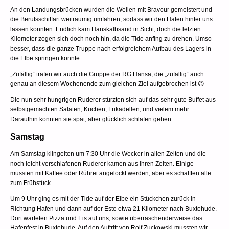
An den Landungsbrücken wurden die Wellen mit Bravour gemeistert und
die Berufsschiffart weiträumig umfahren, sodass wir den Hafen hinter uns
lassen konnten. Endlich kam Hanskalbsand in Sicht, doch die letzten
Kilometer zogen sich doch noch hin, da die Tide anfing zu drehen. Umso
besser, dass die ganze Truppe nach erfolgreichem Aufbau des Lagers in
die Elbe springen konnte.
„Zufällig“ trafen wir auch die Gruppe der RG Hansa, die „zufällig“ auch
genau an diesem Wochenende zum gleichen Ziel aufgebrochen ist 😉
Die nun sehr hungrigen Ruderer stürzten sich auf das sehr gute Buffet aus
selbstgemachten Salaten, Kuchen, Frikadellen, und vielem mehr.
Daraufhin konnten sie spät, aber glücklich schlafen gehen.
Samstag
Am Samstag klingelten um 7:30 Uhr die Wecker in allen Zelten und die
noch leicht verschlafenen Ruderer kamen aus ihren Zelten. Einige
mussten mit Kaffee oder Rührei angelockt werden, aber es schafften alle
zum Frühstück.
Um 9 Uhr ging es mit der Tide auf der Elbe ein Stückchen zurück in
Richtung Hafen und dann auf der Este etwa 21 Kilometer nach Buxtehude.
Dort warteten Pizza und Eis auf uns, sowie überraschenderweise das
Hafenfest in Buxtehude. Auf den Auftritt von Rolf Zuckowski mussten wir