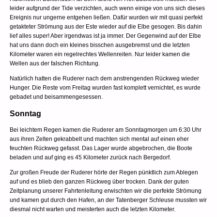
leider aufgrund der Tide verzichten, auch wenn einige von uns sich dieses
Ereignis nur ungerne entgehen ließen. Dafür wurden wir mit quasi perfekt
getakteter Strömung aus der Este wieder auf die Elbe gesogen. Bis dahin
lief alles super! Aber irgendwas ist ja immer. Der Gegenwind auf der Elbe
hat uns dann doch ein kleines bisschen ausgebremst und die letzten
Kilometer waren ein regelrechtes Wellenreiten. Nur leider kamen die
Wellen aus der falschen Richtung.
Natürlich hatten die Ruderer nach dem anstrengenden Rückweg wieder
Hunger. Die Reste vom Freitag wurden fast komplett vernichtet, es wurde
gebadet und beisammengesessen.
Sonntag
Bei leichtem Regen kamen die Ruderer am Sonntagmorgen um 6:30 Uhr
aus ihren Zelten gekrabbelt und machten sich mental auf einen eher
feuchten Rückweg gefasst. Das Lager wurde abgebrochen, die Boote
beladen und auf ging es 45 Kilometer zurück nach Bergedorf.
Zur großen Freude der Ruderer hörte der Regen pünktlich zum Ablegen
auf und es blieb den ganzen Rückweg über trocken. Dank der guten
Zeitplanung unserer Fahrtenleitung erwischten wir die perfekte Strömung
und kamen gut durch den Hafen, an der Tatenberger Schleuse mussten wir
diesmal nicht warten und meisterten auch die letzten Kilometer.