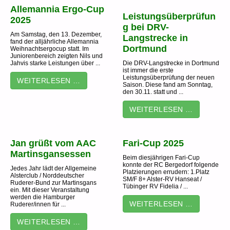
Allemannia Ergo-Cup
Leistungsüberprüfun
2025
g bei DRV-
Am Samstag, den 13. Dezember,
Langstrecke in
fand der alljährliche Allemannia
Dortmund
Weihnachtsergocup statt. Im
Juniorenbereich zeigten Nils und
Jahvis starke Leistungen über ...
Die DRV-Langstrecke in Dortmund
ist immer die erste
Leistungsüberprüfung der neuen
WEITERLESEN …
Saison. Diese fand am Sonntag,
den 30.11. statt und ...
WEITERLESEN …
Jan grüßt vom AAC
Fari-Cup 2025
Martinsgansessen
Beim diesjährigen Fari-Cup
konnte der RC Bergedorf folgende
Jedes Jahr lädt der Allgemeine
Platzierungen errudern: 1.Platz
Alsterclub / Norddeutscher
SM/F 8+ Alster-RV Hanseat /
Ruderer-Bund zur Martinsgans
Tübinger RV Fidelia / ...
ein. Mit dieser Veranstaltung
werden die Hamburger
WEITERLESEN …
Ruderer/innen für ...
WEITERLESEN …