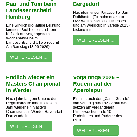
Paul und Tom beim
Bergedorf
Landesentscheid
Nachdem unser Parasportler Jan
Hamburg
Rothländer (Teilnehmer an der
U23 Weltmeisterschaft in Posen
Eine wirklich großartige Leistung
und am Worldcup in Varese 2025)
konnten Paul Pfeiffer und Tom
bislang mit ...
Kafsack am vergangenem
Wochenende beim
WEITERLESEN …
Landesentscheid U15 errudern!
Am Samstag (13.06.2026) ...
WEITERLESEN …
Endlich wieder ein
Vogalonga 2026 –
Masters Championat
Rudern auf der
in Werder
Aperolspur
Nach jahrelangem Umbau der
Einmal durch den „Canal Grande“
Regattastrecke fand in diesem
von Venedig rudern? Genau das
Jahr wieder ein Masters
setzten am vergangenen
Championat in Werder Havel statt.
Pfingstwochenende 10
Dort wurde in ...
Ruderinnen und Ruderer des
RCB ...
WEITERLESEN …
WEITERLESEN …