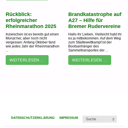
Rückblick:
Brandkatastrophe auf
erfolgreicher
A27 – Hilfe für
Rheinmarathon 2025
Bremer Rudervereine
Inzwischen ist es bereits gut einen
Hallo ihr Lieben, Vielleicht habt ihr
Monat her, aber noch nicht
es ja mitbekommen. Auf dem Weg
vergessen: Anfang Oktober fand
zum Städtewettkampf ist der
wie jedes Jahr der Rheinmarathon
Bootsanhänger des
...
Sammeltransportes der ...
WEITERLESEN …
WEITERLESEN …
Suchen
DATENSCHUTZERKLÄRUNG
IMPRESSUM
SUCHE