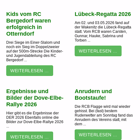
Kids vom RC
Lübeck-Regatta 2026
Bergedorf waren
Am 02. und 03.05.2026 fand auf
erfolgreich in
der Wakenitz die Lübeck-Regatta
statt. Vom RCB waren Carsten,
Otterndorf
Gunnar, Hauke, Sabrina und
Torben ...
Drei Siege im Einer-Slalom und
noch ein Sieg im Doppelzweier
WEITERLESEN …
auf der 500m-Strecke Die Kinder-
und Jugendabteilung des RC
Bergedorf ...
WEITERLESEN …
Ergebnisse und
Anrudern und
Bilder der Dove-Elbe-
Bootstaufe!
Rallye 2026
Die RCB Flagge wird mal wieder
gehisst. Bei (fast) bestem
Hier gibt es die Ergebnisse der
Ruderwetter am Sonntag fand das
DER 2026 Ebenfalls online die
Anrudern des Vereins statt, mit
Bilder zur Dove-Elbe-Rallye 2026
dem ...
...
WEITERLESEN …
WEITERLESEN …