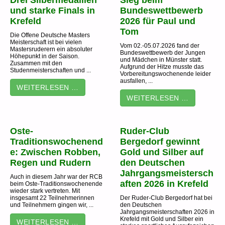
Drei Silbermedaillen
Sieg beim
und starke Finals in
Bundeswettbewerb
Krefeld
2026 für Paul und
Tom
Die Offene Deutsche Masters
Meisterschaft ist bei vielen
Vom 02.-05.07.2026 fand der
Mastersruderern ein absoluter
Bundeswettbewerb der Jungen
Höhepunkt in der Saison.
und Mädchen in Münster statt.
Zusammen mit den
Aufgrund der Hitze musste das
Studenmeisterschaften und ...
Vorbereitungswochenende leider
ausfallen, ...
WEITERLESEN …
WEITERLESEN …
Oste-
Ruder-Club
Traditionswochenend
Bergedorf gewinnt
e: Zwischen Robben,
Gold und Silber auf
Regen und Rudern
den Deutschen
Jahrgangsmeistersch
Auch in diesem Jahr war der RCB
aften 2026 in Krefeld
beim Oste-Traditionswochenende
wieder stark vertreten. Mit
insgesamt 22 Teilnehmerinnen
Der Ruder-Club Bergedorf hat bei
und Teilnehmern gingen wir, ...
den Deutschen
Jahrgangsmeisterschaften 2026 in
Krefeld mit Gold und Silber ein
WEITERLESEN …