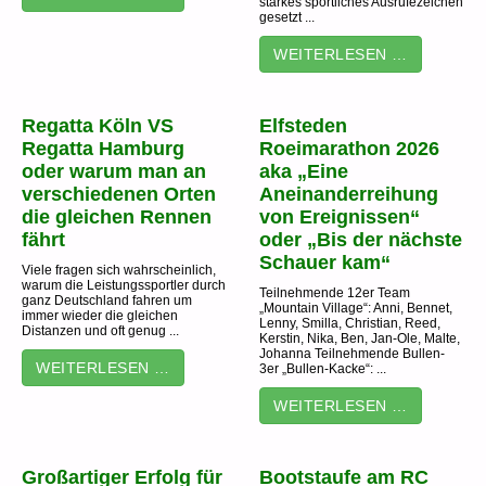
starkes sportliches Ausrufezeichen
gesetzt ...
WEITERLESEN …
Regatta Köln VS
Elfsteden
Regatta Hamburg
Roeimarathon 2026
oder warum man an
aka „Eine
verschiedenen Orten
Aneinanderreihung
die gleichen Rennen
von Ereignissen“
fährt
oder „Bis der nächste
Schauer kam“
Viele fragen sich wahrscheinlich,
warum die Leistungssportler durch
Teilnehmende 12er Team
ganz Deutschland fahren um
„Mountain Village“: Anni, Bennet,
immer wieder die gleichen
Lenny, Smilla, Christian, Reed,
Distanzen und oft genug ...
Kerstin, Nika, Ben, Jan-Ole, Malte,
Johanna Teilnehmende Bullen-
WEITERLESEN …
3er „Bullen-Kacke“: ...
WEITERLESEN …
Großartiger Erfolg für
Bootstaufe am RC