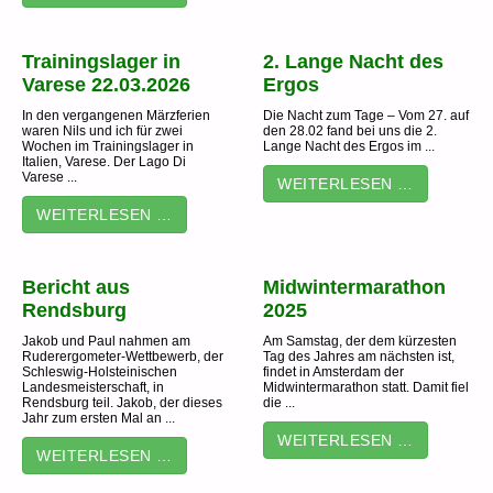
Trainingslager in
2. Lange Nacht des
Varese 22.03.2026
Ergos
In den vergangenen Märzferien
Die Nacht zum Tage – Vom 27. auf
waren Nils und ich für zwei
den 28.02 fand bei uns die 2.
Wochen im Trainingslager in
Lange Nacht des Ergos im ...
Italien, Varese. Der Lago Di
Varese ...
WEITERLESEN …
WEITERLESEN …
Bericht aus
Midwintermarathon
Rendsburg
2025
Jakob und Paul nahmen am
Am Samstag, der dem kürzesten
Ruderergometer-Wettbewerb, der
Tag des Jahres am nächsten ist,
Schleswig-Holsteinischen
findet in Amsterdam der
Landesmeisterschaft, in
Midwintermarathon statt. Damit fiel
Rendsburg teil. Jakob, der dieses
die ...
Jahr zum ersten Mal an ...
WEITERLESEN …
WEITERLESEN …