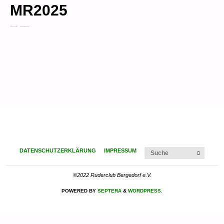
MR2025
VOLLE GRÖSSE
2000 × 1125
PIXEL
MATJESREGATTA 2025
Suchen
DATENSCHUTZERKLÄRUNG
IMPRESSUM
SUCHE
©2022 Ruderclub Bergedorf e.V.
POWERED BY
SEPTERA
&
WORDPRESS.