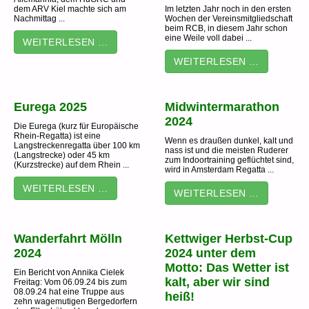
dem ARV Kiel machte sich am
Im letzten Jahr noch in den ersten
Nachmittag ...
Wochen der Vereinsmitgliedschaft
beim RCB, in diesem Jahr schon
eine Weile voll dabei ...
WEITERLESEN …
WEITERLESEN …
Eurega 2025
Midwintermarathon
2024
Die Eurega (kurz für Europäische
Rhein-Regatta) ist eine
Wenn es draußen dunkel, kalt und
Langstreckenregatta über 100 km
nass ist und die meisten Ruderer
(Langstrecke) oder 45 km
zum Indoortraining geflüchtet sind,
(Kurzstrecke) auf dem Rhein ...
wird in Amsterdam Regatta ...
WEITERLESEN …
WEITERLESEN …
Wanderfahrt Mölln
Kettwiger Herbst-Cup
2024
2024 unter dem
Motto: Das Wetter ist
Ein Bericht von Annika Cielek
kalt, aber wir sind
Freitag: Vom 06.09.24 bis zum
08.09.24 hat eine Truppe aus
heiß!
zehn wagemutigen Bergedorfern