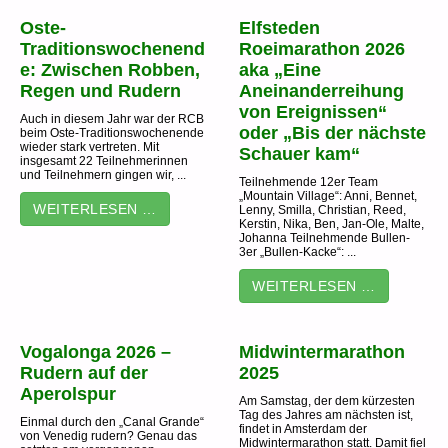
Oste-
Elfsteden
Traditionswochenend
Roeimarathon 2026
e: Zwischen Robben,
aka „Eine
Regen und Rudern
Aneinanderreihung
von Ereignissen“
Auch in diesem Jahr war der RCB
oder „Bis der nächste
beim Oste-Traditionswochenende
wieder stark vertreten. Mit
Schauer kam“
insgesamt 22 Teilnehmerinnen
und Teilnehmern gingen wir, ...
Teilnehmende 12er Team
„Mountain Village“: Anni, Bennet,
WEITERLESEN …
Lenny, Smilla, Christian, Reed,
Kerstin, Nika, Ben, Jan-Ole, Malte,
Johanna Teilnehmende Bullen-
3er „Bullen-Kacke“: ...
WEITERLESEN …
Vogalonga 2026 –
Midwintermarathon
Rudern auf der
2025
Aperolspur
Am Samstag, der dem kürzesten
Tag des Jahres am nächsten ist,
Einmal durch den „Canal Grande“
findet in Amsterdam der
von Venedig rudern? Genau das
Midwintermarathon statt. Damit fiel