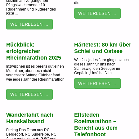
setzten am vergangenen
die ...
Pfingstwochenende 10
Ruderinnen und Ruderer des
WEITERLESEN …
RCB ...
WEITERLESEN …
Rückblick:
Härtetest: 80 km über
erfolgreicher
Schlei und Ostsee
Rheinmarathon 2025
Wie fast jedes Jahr ging es auch
dieses Jahr für uns nach
Inzwischen ist es bereits gut einen
Schleswig, den Seetiger im
Monat her, aber noch nicht
Gepäck. „Uns“ heißt in ...
vergessen: Anfang Oktober fand
wie jedes Jahr der Rheinmarathon
WEITERLESEN …
...
WEITERLESEN …
Wanderfahrt nach
Elfsteden
Hanskalbsand
Roeimarathon –
Bericht aus dem
Freitag Das Team aus RC
Telefonboot
Bergedorf, RC Süderelbe, RC
Allemannia, dem HuGRC und