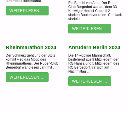
den Elbe-Lübeckkanal ...
Ein Bericht von Anna Der Ruder-
Club Bergedorf war auf dem 33.
WEITERLESEN …
Kettwiger Herbst-Cup mit 2
starken Booten vertreten. Curslack
startete ...
WEITERLESEN …
Rheinmarathon 2024
Anrudern Berlin 2024
Der Schmerz geht und der Stolz
Die 14-köpfige Mannschaft,
kommt – so das Motto des
bestehend aus 9 Mitgliedern der
Rheinmarathons. Der Ruder-Club
RG Hansa und 5 Mitgliedern des
Bergedorf war dieses Jahr mit ...
RC Bergedorf, traf sich am
Nachmittag ...
WEITERLESEN …
WEITERLESEN …