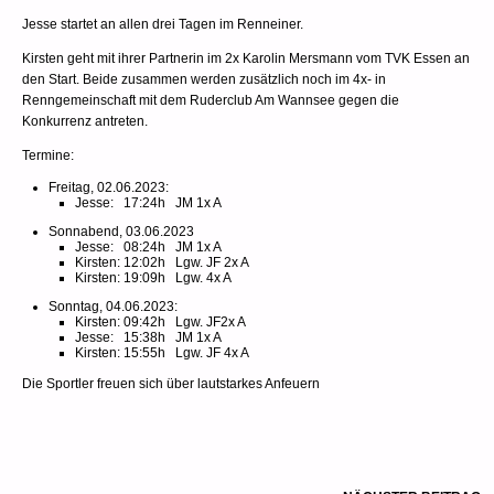
Jesse startet an allen drei Tagen im Renneiner.
Kirsten geht mit ihrer Partnerin im 2x Karolin Mersmann vom TVK Essen an
den Start. Beide zusammen werden zusätzlich noch im 4x- in
Renngemeinschaft mit dem Ruderclub Am Wannsee gegen die
Konkurrenz antreten.
Termine:
Freitag, 02.06.2023:
Jesse: 17:24h JM 1x A
Sonnabend, 03.06.2023
Jesse: 08:24h JM 1x A
Kirsten: 12:02h Lgw. JF 2x A
Kirsten: 19:09h Lgw. 4x A
Sonntag, 04.06.2023:
Kirsten: 09:42h Lgw. JF2x A
Jesse: 15:38h JM 1x A
Kirsten: 15:55h Lgw. JF 4x A
Die Sportler freuen sich über lautstarkes Anfeuern