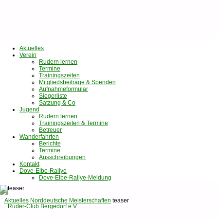
Aktuelles
Verein
Rudern lernen
Termine
Trainingszeiten
Mitgliedsbeiträge & Spenden
Aufnahmeformular
Siegerliste
Satzung & Co
Jugend
Rudern lernen
Trainingszeiten & Termine
Betreuer
Wanderfahrten
Berichte
Termine
Ausschreibungen
Kontakt
Dove-Elbe-Rallye
Dove-Elbe-Rallye-Meldung
Startseite
Aktuelles
Norddeutsche Meisterschaften
teaser