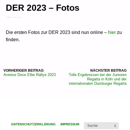
DER 2023 – Fotos
CARSTEN RIEMANN KAFSACK
30. MAI 2023
AKTUELLES
Die ersten Fotos zur DER 2023 sind nun online –
hier
zu
finden.
VORHERIGER BEITRAG
NÄCHSTER BEITRAG
Anreise Dove Elbe Rallye 2023
Tolle Ergebnissen bei der Junioren
Regatta in Köln und der
internationalen Duisburger Regatta
Suchen
DATENSCHUTZERKLÄRUNG
IMPRESSUM
SUCHE