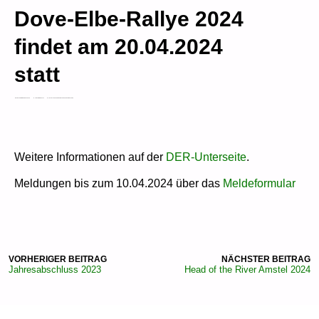
Dove-Elbe-Rallye 2024
findet am 20.04.2024
statt
CARSTEN RIEMANN KAFSACK
7. DEZEMBER 2023
AKTUELLES
JUGEND
LEISTUNGSSPORT
MASTERS
Weitere Informationen auf der
DER-Unterseite
.
Meldungen bis zum 10.04.2024 über das
Meldeformular
VORHERIGER BEITRAG
NÄCHSTER BEITRAG
Jahresabschluss 2023
Head of the River Amstel 2024