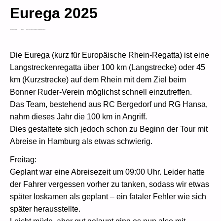
Eurega 2025
PATRICK SCHRAMM
8. MAI 2025
AKTUELLES
MASTERS
REGATTEN
WANDERFAHRTEN
Die Eurega (kurz für Europäische Rhein-Regatta) ist eine
Langstreckenregatta über 100 km (Langstrecke) oder 45
km (Kurzstrecke) auf dem Rhein mit dem Ziel beim
Bonner Ruder-Verein möglichst schnell einzutreffen.
Das Team, bestehend aus RC Bergedorf und RG Hansa,
nahm dieses Jahr die 100 km in Angriff.
Dies gestaltete sich jedoch schon zu Beginn der Tour mit
Abreise in Hamburg als etwas schwierig.
Freitag:
Geplant war eine Abreisezeit um 09:00 Uhr. Leider hatte
der Fahrer vergessen vorher zu tanken, sodass wir etwas
später loskamen als geplant – ein fataler Fehler wie sich
später herausstellte.