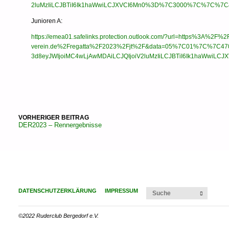
2luMzIiLCJBTiI6Ik1haWwiLCJXVCI6Mn0%3D%7C3000%7C%7C%7
Junioren A:
https://emea01.safelinks.protection.outlook.com/?url=https%3A%2F%2
verein.de%2Fregatta%2F2023%2Fjt%2F&data=05%7C01%7C%7C4
3d8eyJWIjoiMC4wLjAwMDAiLCJQIjoiV2luMzIiLCJBTiI6Ik1haWwi
VORHERIGER BEITRAG
DER2023 – Rennergebnisse
Suchen
DATENSCHUTZERKLÄRUNG
IMPRESSUM
SUCHE
©2022 Ruderclub Bergedorf e.V.