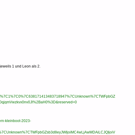
jeweils 1 und Leon als 2.
aaaaa%7C1%7C0%7C638171413483718947%7CUnknown%7CTWFpbGZ
0qjqmVwzkvx0nv0Jl%2BaH0%3D&reserved=0
rn-kleinboot-2023-
%7CUnknown%7CTWFpbGZsb3d8eyJWIjoiMC4wLjAwMDAiLCJQIjoiV