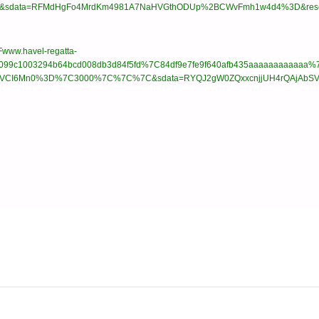
C&sdata=RFMdHgFo4MrdKm4981A7NaHVGthODUp%2BCWvFmh1w4d4%3D&res
Fwww.havel-regatta-
7099c1003294b64bcd008db3d84f5fd%7C84df9e7fe9f640afb435aaaaaaaaa
LCJXVCI6Mn0%3D%7C3000%7C%7C%7C&sdata=RYQJ2gW0ZQxxcnjjUH4rQAjAbSV
 nach: