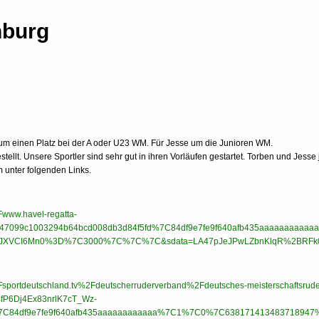
nburg
hn um einen Platz bei der A oder U23 WM. Für Jesse um die Junioren WM.
t. Unsere Sportler sind sehr gut in ihren Vorläufen gestartet. Torben und Jesse 
m unter folgenden Links.
Fwww.havel-regatta-
C47099c1003294b64bcd008db3d84f5fd%7C84df9e7fe9f640afb435aaaaaaa
WwiLCJXVCI6Mn0%3D%7C3000%7C%7C%7C&sdata=LA47pJeJPwLZbnKlqR%2BRFk
2Fsportdeutschland.tv%2Fdeutscherruderverband%2Fdeutsches-meisterschaftsrude
fP6Dj4Ex83nrlK7cT_Wz-
7C84df9e7fe9f640afb435aaaaaaaaaaaa%7C1%7C0%7C638171413483718947