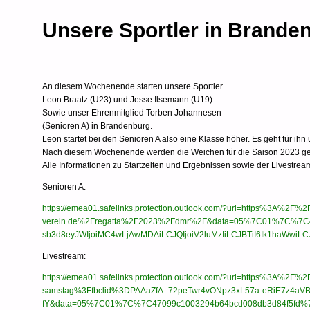
Unsere Sportler in Brande
CHRISTIANKLUETT
15. APRIL 2023
AKTUELLES
VEREIN
An diesem Wochenende starten unsere Sportler
Leon Braatz (U23) und Jesse Ilsemann (U19)
Sowie unser Ehrenmitglied Torben Johannesen
(Senioren A) in Brandenburg.
Leon startet bei den Senioren A also eine Klasse höher. Es geht für i
Nach diesem Wochenende werden die Weichen für die Saison 2023 gestell
Alle Informationen zu Startzeiten und Ergebnissen sowie der Livestrea
Senioren A:
https://emea01.safelinks.protection.outlook.com/?url=https%3A%2F%2
verein.de%2Fregatta%2F2023%2Fdmr%2F&data=05%7C01%7C%7
sb3d8eyJWIjoiMC4wLjAwMDAiLCJQIjoiV2luMzIiLCJBTiI6Ik1ha
Livestream:
https://emea01.safelinks.protection.outlook.com/?url=https%3A%2F%
samstag%3Ffbclid%3DPAAaZfA_72peTwr4vONpz3xL57a-eRiE7z4aVB
fY&data=05%7C01%7C%7C47099c1003294b64bcd008db3d84f5fd%