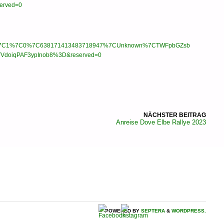
erved=0
aaa%7C1%7C0%7C638171413483718947%7CUnknown%7CTWFpbGZsb
VdoiqPAF3ypInob8%3D&reserved=0
NÄCHSTER BEITRAG
Anreise Dove Elbe Rallye 2023
POWERED BY
SEPTERA
&
WORDPRESS.