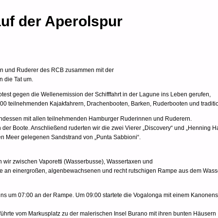
uf der Aperolspur
en und Ruderer des RCB zusammen mit der
 die Tat um.
rotest gegen die Wellenemission der Schifffahrt in der Lagune ins Leben gerufen,
 2.000 teilnehmenden Kajakfahrern, Drachenbooten, Barken, Ruderbooten und tradit
bendessen mit allen teilnehmenden Hamburger Ruderinnen und Ruderern.
n der Boote. Anschließend ruderten wir die zwei Vierer „Discovery“ und „Henning 
nen Meer gelegenen Sandstrand von „Punta Sabbioni“.
n wir zwischen Vaporetti (Wasserbusse), Wassertaxen und
Boote an einergroßen, algenbewachsenen und recht rutschigen Rampe aus dem Was
r uns um 07:00 an der Rampe. Um 09:00 startete die Vogalonga mit einem Kanonen
 führte vom Markusplatz zu der malerischen Insel Burano mit ihren bunten Häusern