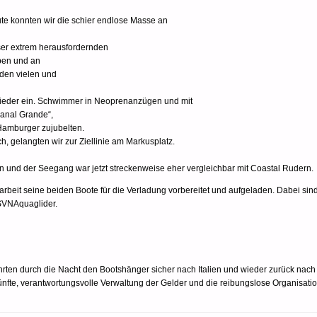
te konnten wir die schier endlose Masse an
eser extrem herausfordernden
ben und an
 den vielen und
wieder ein. Schwimmer in Neoprenanzügen und mit
Canal Grande“,
 Hamburger zujubelten.
, gelangten wir zur Ziellinie am Markusplatz.
en und der Seegang war jetzt streckenweise eher vergleichbar mit Coastal Rudern.
eit seine beiden Boote für die Verladung vorbereitet und aufgeladen. Dabei sin
 SVNAquaglider.
ahrten durch die Nacht den Bootshänger sicher nach Italien und wieder zurück n
te, verantwortungsvolle Verwaltung der Gelder und die reibungslose Organisatio