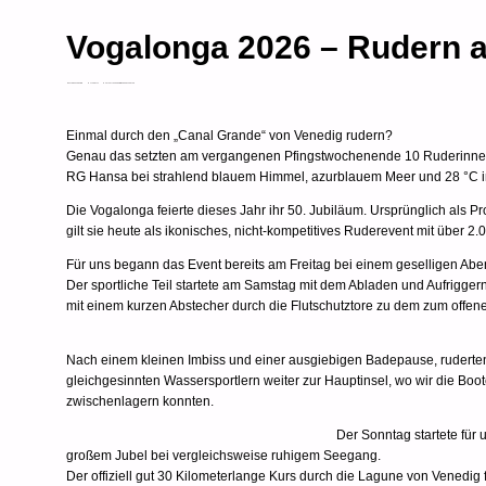
Vogalonga 2026 – Rudern a
PATRICK SCHRAMM
3. JUNI 2026
AKTUELLES
VEREIN
WANDERFAHRTEN
Einmal durch den „Canal Grande“ von Venedig rudern?
Genau das setzten am vergangenen Pfingstwochenende 10 Ruderinn
RG Hansa bei strahlend blauem Himmel, azurblauem Meer und 28 °C in
Die Vogalonga feierte dieses Jahr ihr 50. Jubiläum. Ursprünglich als P
gilt sie heute als ikonisches, nicht-kompetitives Ruderevent mit über
Für uns begann das Event bereits am Freitag bei einem geselligen A
Der sportliche Teil startete am Samstag mit dem Abladen und Aufrigger
mit einem kurzen Abstecher durch die Flutschutztore zu dem zum offe
Nach einem kleinen Imbiss und einer ausgiebigen Badepause, ruderte
gleichgesinnten Wassersportlern weiter zur Hauptinsel, wo wir die 
zwischenlagern konnten.
Der Sonntag startete fü
großem Jubel bei vergleichsweise ruhigem Seegang.
Der offiziell gut 30 Kilometerlange Kurs durch die Lagune von Venedig