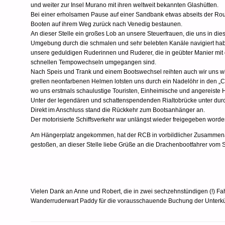
und weiter zur Insel Murano mit ihren weltweit bekannten Glashütten.
Bei einer erholsamen Pause auf einer Sandbank etwas abseits der Rou
Booten auf ihrem Weg zurück nach Venedig bestaunen.
An dieser Stelle ein großes Lob an unsere Steuerfrauen, die uns in di
Umgebung durch die schmalen und sehr belebten Kanäle navigiert ha
unsere geduldigen Ruderinnen und Ruderer, die in geübter Manier mit
schnellen Tempowechseln umgegangen sind.
Nach Speis und Trank und einem Bootswechsel reihten auch wir uns 
grellen neonfarbenen Helmen lotsten uns durch ein Nadelöhr in den „
wo uns erstmals schaulustige Touristen, Einheimische und angereiste
Unter der legendären und schattenspendenden Rialtobrücke unter durch
Direkt im Anschluss stand die Rückkehr zum Bootsanhänger an.
Der motorisierte Schiffsverkehr war unlängst wieder freigegeben word
Am Hängerplatz angekommen, hat der RCB in vorbildlicher Zusammenarb
gestoßen, an dieser Stelle liebe Grüße an die Drachenbootfahrer vom
Vielen Dank an Anne und Robert, die in zwei sechzehnstündigen (!) F
Wanderruderwart Paddy für die vorausschauende Buchung der Unterkünf