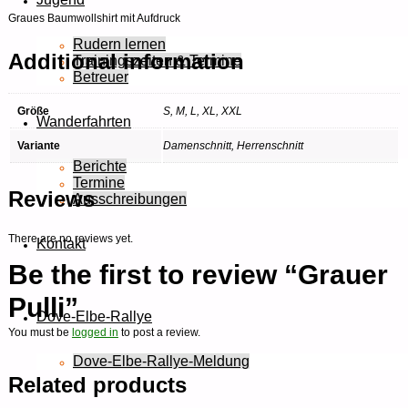
Graues Baumwollshirt mit Aufdruck
Rudern lernen
Additional information
Trainingszeiten & Termine
Betreuer
Größe
S, M, L, XL, XXL
Wanderfahrten
Variante
Damenschnitt, Herrenschnitt
Berichte
Termine
Reviews
Ausschreibungen
There are no reviews yet.
Kontakt
Be the first to review “Grauer
Pulli”
Dove-Elbe-Rallye
You must be
logged in
to post a review.
Dove-Elbe-Rallye-Meldung
Related products