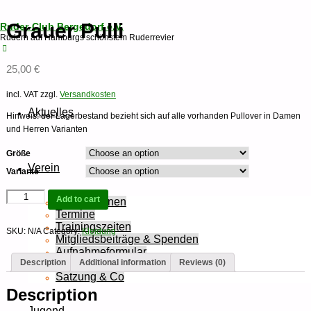
Grauer Pulli
Ruder-Club Bergedorf e.V.
Rudern auf Hamburgs schönstem Ruderrevier
25,00
€
Zum
incl. VAT
zzgl.
Versandkosten
Inhalt
springen
Aktuelles
Hinweis: der Lagerbestand bezieht sich auf alle vorhanden Pullover in Damen
und Herren Varianten
Größe
Verein
Variante
Grauer
Add to cart
Rudern lernen
Pulli
quantity
Termine
Trainingszeiten
SKU:
N/A
Category:
Kleidung
Mitgliedsbeiträge & Spenden
Aufnahmeformular
Description
Additional information
Reviews (0)
Siegerliste
Satzung & Co
Description
Jugend