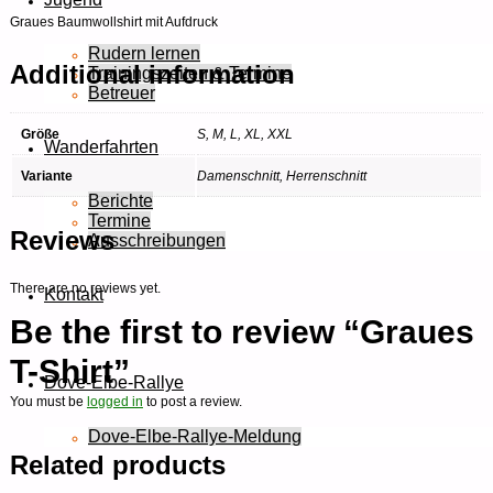
Graues Baumwollshirt mit Aufdruck
Rudern lernen
Additional information
Trainingszeiten & Termine
Betreuer
Größe
S, M, L, XL, XXL
Wanderfahrten
Variante
Damenschnitt, Herrenschnitt
Berichte
Termine
Reviews
Ausschreibungen
There are no reviews yet.
Kontakt
Be the first to review “Graues
T-Shirt”
Dove-Elbe-Rallye
You must be
logged in
to post a review.
Dove-Elbe-Rallye-Meldung
Related products