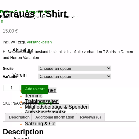
Graues T-Shirt
Ruder-Club Bergedorf e.V.
Rudern auf Hamburgs schönstem Ruderrevier
15,00
€
Zum
incl. VAT
zzgl.
Versandkosten
Inhalt
springen
Aktuelles
Hinweis: der Lagerbestand bezieht sich auf alle vorhanden T-Shirts in Damen
und Herren Varianten
Größe
Verein
Variante
Graues
Add to cart
Rudern lernen
T-
Shirt
Termine
quantity
Trainingszeiten
SKU:
N/A
Category:
Kleidung
Mitgliedsbeiträge & Spenden
Aufnahmeformular
Description
Additional information
Reviews (0)
Siegerliste
Satzung & Co
Description
Jugend