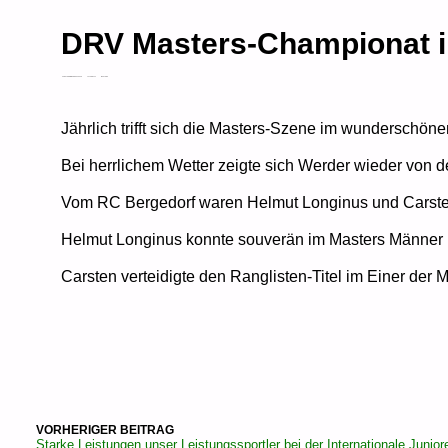
DRV Masters-Championat i
CARSTEN RIEMANN KAFSACK
19. JUNI 2023
MASTERS
Jährlich trifft sich die Masters-Szene im wunderschö
Bei herrlichem Wetter zeigte sich Werder wieder von d
Vom RC Bergedorf waren Helmut Longinus und Carst
Helmut Longinus konnte souverän im Masters Männer 
Carsten verteidigte den Ranglisten-Titel im Einer de
VORHERIGER BEITRAG
Starke Leistungen unser Leistungssportler bei der Internationale Juni